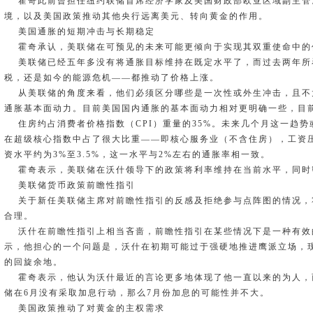
霍奇此前曾担任纽约联储首席经济学家及美国财政部欧亚区域副主管。
境，以及美国政策推动其他央行远离美元、转向黄金的作用。
美国通胀的短期冲击与长期稳定
霍奇承认，美联储在可预见的未来可能更倾向于实现其双重使命中的
美联储已经五年多没有将通胀目标维持在既定水平了，而过去两年所
税，还是如今的能源危机——都推动了价格上涨。
从美联储的角度来看，他们必须区分哪些是一次性或外生冲击，且不
通胀基本面动力。目前美国国内通胀的基本面动力相对更明确一些，目
住房约占消费者价格指数（CPI）重量的35%。未来几个月这一趋势
在超级核心指数中占了很大比重——即核心服务业（不含住房），工资
资水平约为3%至3.5%，这一水平与2%左右的通胀率相一致。
霍奇表示，美联储在沃什领导下的政策将利率维持在当前水平，同时
美联储货币政策前瞻性指引
关于新任美联储主席对前瞻性指引的反感及拒绝参与点阵图的情况，
合理。
沃什在前瞻性指引上相当吝啬，前瞻性指引在某些情况下是一种有效
示，他担心的一个问题是，沃什在初期可能过于强硬地推进鹰派立场，
的回旋余地。
霍奇表示，他认为沃什最近的言论更多地体现了他一直以来的为人，
储在6月没有采取加息行动，那么7月份加息的可能性并不大。
美国政策推动了对黄金的主权需求