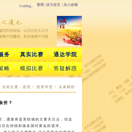
繁體
|
设为首页
|
加入收藏
Loading...
服务
真实比赛
通达学院
策略
模拟比赛
答疑解惑
当前位置：
首页
> 投资学堂 > 头条财经
金价？
7
里，通胀将是美联储的主要关注点，但这
策仍在持续刺激各国对黄金的需求。