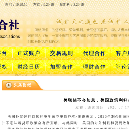
悉尼：10:29:10
东京：9:29:10
莫斯科：3:29:10
平台
正式账户
交易规则
代理合作
客户
授权
财经日历
加盟合作
理财合作
评论
头条财经
美联储不会加息，美国政策利好
发布：通达国际 2026-07-1
法国外贸银行首席经济学家克里斯托弗·霍奇表示，2026年剩余时间
并不意味着货币政策会有所变动。与此同时，美国的对外制裁和贸易政