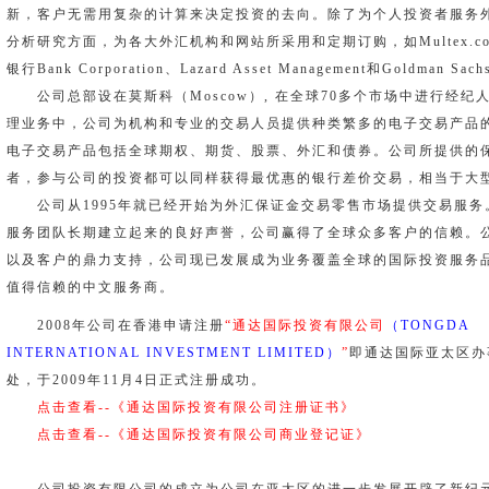
新，客户无需用复杂的计算来决定投资的去向。除了为个人投资者服务
分析研究方面，为各大外汇机构和网站所采用和定期订购，如Multex.com 
银行Bank Corporation、Lazard Asset Management和Goldman Sach
公司总部设在莫斯科（Moscow）, 在全球70多个市场中进行经
理业务中，公司为机构和专业的交易人员提供种类繁多的电子交易产品
电子交易产品包括全球期权、期货、股票、外汇和债券。公司所提供的
者，参与公司的投资都可以同样获得最优惠的银行差价交易，相当于大
公司从1995年就已经开始为外汇保证金交易零售市场提供交易服
服务团队长期建立起来的良好声誉，公司赢得了全球众多客户的信赖。
以及客户的鼎力支持，公司现已发展成为业务覆盖全球的国际投资服务品
值得信赖的中文服务商。
2008年公司在香港申请注册
“通达国际投资有限公司
（TONGDA
INTERNATIONAL INVESTMENT LIMITED）
”
即通达国际亚太区办
处，于2009年11月4日正式注册成功。
点击查看--《通达国际投资有限公司注册证书》
点击查看--《通达国际投资有限公司商业登记证》