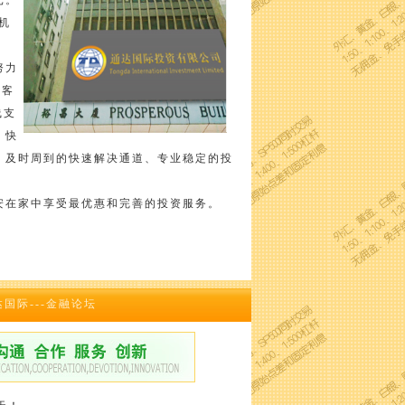
元。
机
努力
0客
线支
、快
、及时周到的快速解决通道、专业稳定的投
安在家中享受最优惠和完善的投资服务。
达国际---金融论坛