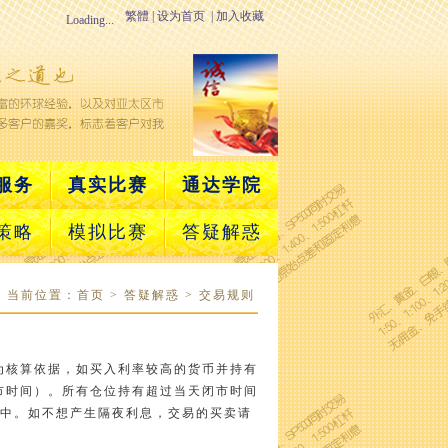
繁體
|
设为首页
|
加入收藏
Loading...
服务
真实比赛
通达学院
策略
模拟比赛
答疑解惑
当前位置：首页 > 答疑解惑 > 交易规则
为核算依据，如买入利率较高的货币并持有
市时间）。所有仓位持有超过当天闭市时间
户中。如不想产生隔夜利息，交易的买卖请