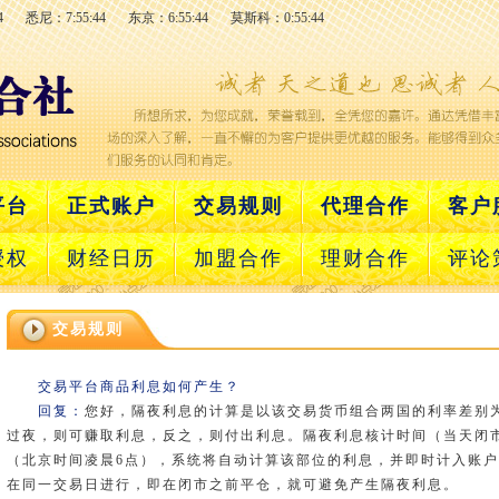
4
悉尼：7:55:44
东京：6:55:44
莫斯科：0:55:44
平台
正式账户
交易规则
代理合作
客户
授权
财经日历
加盟合作
理财合作
评论
交易规则
交易平台商品利息如何产生？
回复：
您好，隔夜利息的计算是以该交易货币组合两国的利率差别
过夜，则可赚取利息，反之，则付出利息。隔夜利息核计时间（当天闭
（北京时间凌晨6点），系统将自动计算该部位的利息，并即时计入账
在同一交易日进行，即在闭市之前平仓，就可避免产生隔夜利息。