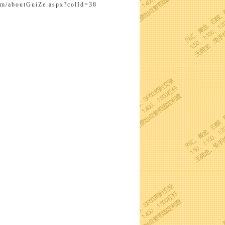
om/aboutGuiZe.aspx?colId=38